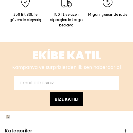
256 Bit SSL ile
150 TL ve üzeri
14 gün içerisinde iade
güvende alışveriş
siparişlerde kargo
bedava
EKİBE KATIL
Kampanya ve sürprizlerden ilk sen haberdar ol
BİZE KATIL!
Kategoriler